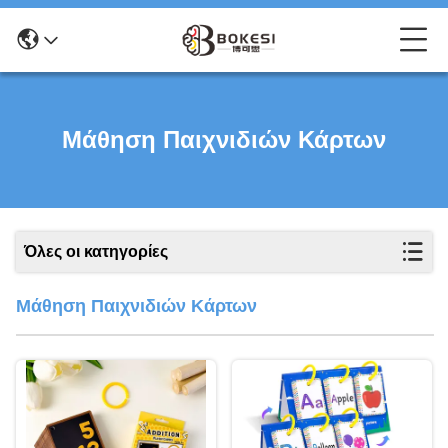
Μάθηση Παιχνιδιών Κάρτων
Όλες οι κατηγορίες
Μάθηση Παιχνιδιών Κάρτων