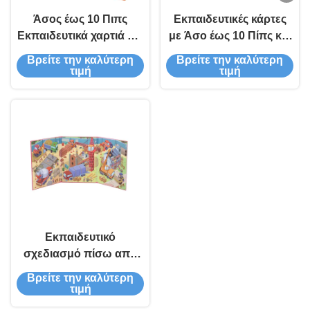
Άσος έως 10 Πιπς
Εκπαιδευτικές κάρτες
Εκπαιδευτικά χαρτιά για
με Άσο έως 10 Πίπς και
μάθηση και παιχνίδια
μοτίβα πίσω
Βρείτε την καλύτερη
Βρείτε την καλύτερη
τιμή
τιμή
Εκπαιδευτικό
σχεδιασμό πίσω από
το πρότυπο Παιχνίδια
Βρείτε την καλύτερη
για παιδιά και ενήλικες
τιμή