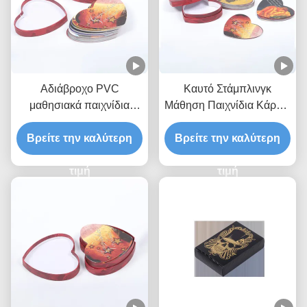
Αδιάβροχο PVC
Καυτό Στάμπλινγκ
μαθησιακά παιχνίδια
Μάθηση Παιχνίδια Κάρτες
κάρτες θερμή σφραγίδα
Custom Designed
Βρείτε την καλύτερη
LOVE σχήμα
Βρείτε την καλύτερη
Παιχνίδια ODM
τιμή
τιμή