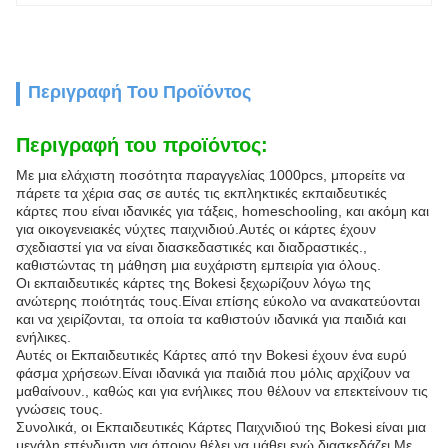
Περιγραφή Του Προϊόντος
Περιγραφή του προϊόντος:
Με μια ελάχιστη ποσότητα παραγγελίας 1000pcs, μπορείτε να
πάρετε τα χέρια σας σε αυτές τις εκπληκτικές εκπαιδευτικές
κάρτες που είναι ιδανικές για τάξεις, homeschooling, και ακόμη και
για οικογενειακές νύχτες παιχνιδιού.Αυτές οι κάρτες έχουν
σχεδιαστεί για να είναι διασκεδαστικές και διαδραστικές.,
καθιστώντας τη μάθηση μια ευχάριστη εμπειρία για όλους.
Οι εκπαιδευτικές κάρτες της Bokesi ξεχωρίζουν λόγω της
ανώτερης ποιότητάς τους.Είναι επίσης εύκολο να ανακατεύονται
και να χειρίζονται, τα οποία τα καθιστούν ιδανικά για παιδιά και
ενήλικες.
Αυτές οι Εκπαιδευτικές Κάρτες από την Bokesi έχουν ένα ευρύ
φάσμα χρήσεων.Είναι ιδανικά για παιδιά που μόλις αρχίζουν να
μαθαίνουν., καθώς και για ενήλικες που θέλουν να επεκτείνουν τις
γνώσεις τους.
Συνολικά, οι Εκπαιδευτικές Κάρτες Παιχνιδιού της Bokesi είναι μια
μεγάλη επένδυση για όποιον θέλει να μάθει ενώ διασκεδάζει.Με