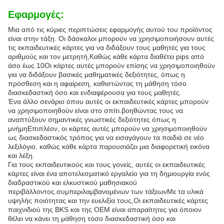
Εφαρμογές:
Μια από τις κύριες περιπτώσεις εφαρμογής αυτού του προϊόντος
είναι στην τάξη. Οι δάσκαλοι μπορούν να χρησιμοποιήσουν αυτές
τις εκπαιδευτικές κάρτες για να διδάξουν τους μαθητές για τους
αριθμούς και τον μετρητή,Καθώς κάθε κάρτα διαθέτει pips από
άσο έως 10Οι κάρτες αυτές μπορούν επίσης να χρησιμοποιηθούν
για να διδάξουν βασικές μαθηματικές δεξιότητες, όπως η
πρόσθεση και η αφαίρεση, καθιστώντας τη μάθηση τόσο
διασκεδαστική όσο και ενδιαφέρουσα για τους μαθητές.
Ένα άλλο σενάριο όπου αυτές οι εκπαιδευτικές κάρτες μπορούν
να χρησιμοποιηθούν είναι στο σπίτι.βοηθώντας τους να
αναπτύξουν σημαντικές γνωστικές δεξιότητες όπως η
μνήμηΕπιπλέον, οι κάρτες αυτές μπορούν να χρησιμοποιηθούν
ως διασκεδαστικός τρόπος για να εισαγάγουν τα παιδιά σε νέο
λεξιλόγιο, καθώς κάθε κάρτα παρουσιάζει μια διαφορετική εικόνα
και λέξη.
Για τους εκπαιδευτικούς και τους γονείς, αυτές οι εκπαιδευτικές
κάρτες είναι ένα αποτελεσματικό εργαλείο για τη δημιουργία ενός
διαδραστικού και ελκυστικού μαθησιακού
περιβάλλοντος.συμπεριλαμβανομένων των τάξεωνΜε τα υλικά
υψηλής ποιότητας και την ευελιξία τους,Οι εκπαιδευτικές κάρτες
παιχνιδιού της BKS και της OEM είναι απαραίτητες για όποιον
θέλει να κάνει τη μάθηση τόσο διασκεδαστική όσο και