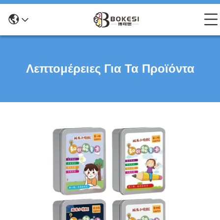
Λεπτομέρειες Για Τα Προϊόντα