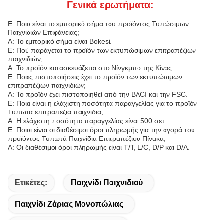
Γενικά ερωτήματα:
Ε: Ποιο είναι το εμπορικό σήμα του προϊόντος Τυπώσιμων
Παιχνιδιών Επιφάνειας;
Α: Το εμπορικό σήμα είναι Bokesi.
Ε: Πού παράγεται το προϊόν των εκτυπώσιμων επιτραπέζιων
παιχνιδιών;
Α: Το προϊόν κατασκευάζεται στο Νίνγκμπο της Κίνας.
Ε: Ποιες πιστοποιήσεις έχει το προϊόν των εκτυπώσιμων
επιτραπέζιων παιχνιδιών;
Α: Το προϊόν έχει πιστοποιηθεί από την BACI και την FSC.
Ε: Ποια είναι η ελάχιστη ποσότητα παραγγελίας για το προϊόν
Τυπωτά επιτραπέζια παιχνίδια;
Α: Η ελάχιστη ποσότητα παραγγελίας είναι 500 σετ.
Ε: Ποιοι είναι οι διαθέσιμοι όροι πληρωμής για την αγορά του
προϊόντος Τυπωτά Παιχνίδια Επιτραπέζιου Πίνακα;
Α: Οι διαθέσιμοι όροι πληρωμής είναι T/T, L/C, D/P και D/A.
Ετικέτες:
Παιχνίδι Παιχνιδιού
Παιχνίδι Ζάριας Μονοπώλιας