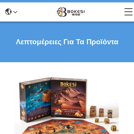
Λεπτομέρειες Για Τα Προϊόντα