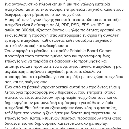
ένα ανταγωνιστικό πλεονέκτημα ή μια πιο χαλαρή εμπειρία
παιχνιδιού, αυτά τα εκτυπώσιμα επιτραπέζια παιχνίδια καλύπτουν
διάφορες προτιμήσεις και στυλ παιχνιδιού.
Η μορφή των έργων τέχνης για αυτά τα εκτυπώσιμα επιτραπέζια
παιχνίδια είναι διαθέσιμη σε AI, PDF, PSD, EPS και JPG με
ανάλυση 300dpi, εξασφαλίζοντας υψηλής ποιότητας γραφικά και
εικόνες.Αυτή η προσοχή στις λεπτομέρειες ενισχύει τη συνολική
εμπειρία παιχνιδιού, καθιστώντας κάθε συνεδρία παιχνιδιού
οπτικά ελκυστική και ενδιαφέρουσα.
Όσον αφορά το μέγεθος, το προϊόν Printable Board Games
προσφέρει τόσο τυποποιημένες όσο και προσαρμοσμένες
επιλογές για να ταιριάζει σε διαφορετικές προτιμήσεις και
απαιτήσεις.Είτε προτιμάτε ένα συμπαγές πίνακα παιχνιδιού ή μια
μεγαλύτερη επιφάνεια παιχνιδιού, μπορείτε εύκολα να
προσαρμόσετε το μέγεθος για να ταιριάζει με τον χώρο παιχνιδιού
σας και τις ανάγκες σας.
Ένα από τα βασικά χαρακτηριστικά αυτού του προϊόντος είναι η
λειτουργία προσαρμοσμένου θεματικού, που επιτρέπει στους
παίκτες να εξατομικεύσουν την εμπειρία παιχνιδιού τους και να
δημιουργήσουν μια μοναδική ατμόσφαιρα για κάθε συνεδρία
παιχνιδιού.Είτε θέλετε να εξερευνήσετε έναν κόσμο φαντασίας,
ταξιδέψτε στο χρόνο ή ξεκινήστε μια διαστημική περιπέτεια, οι
επιλογές των εξατομικευμένων θεμάτων προσφέρουν ατελείωτες
δυνατότητες για δημιουργικό και εντυπωσιακό gameplay.
Συνολικά, το προϊόν των εκτυπώσιμων επιτραπέζιων παιχνιδιών