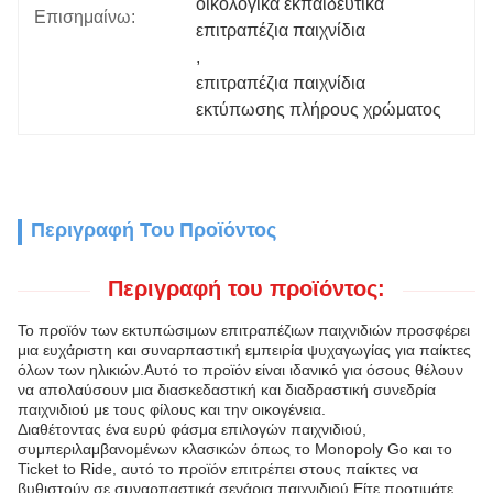
οικολογικά εκπαιδευτικά 
Επισημαίνω:
επιτραπέζια παιχνίδια
, 
επιτραπέζια παιχνίδια 
εκτύπωσης πλήρους χρώματος
Περιγραφή Του Προϊόντος
Περιγραφή του προϊόντος:
Το προϊόν των εκτυπώσιμων επιτραπέζιων παιχνιδιών προσφέρει
μια ευχάριστη και συναρπαστική εμπειρία ψυχαγωγίας για παίκτες
όλων των ηλικιών.Αυτό το προϊόν είναι ιδανικό για όσους θέλουν
να απολαύσουν μια διασκεδαστική και διαδραστική συνεδρία
παιχνιδιού με τους φίλους και την οικογένεια.
Διαθέτοντας ένα ευρύ φάσμα επιλογών παιχνιδιού,
συμπεριλαμβανομένων κλασικών όπως το Monopoly Go και το
Ticket to Ride, αυτό το προϊόν επιτρέπει στους παίκτες να
βυθιστούν σε συναρπαστικά σενάρια παιχνιδιού.Είτε προτιμάτε