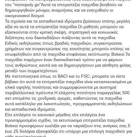
του "monopoly go"Αυτά τα επιτραπέζια παιχνίδια βοηθούν να
δημιουργηθούν μόνιμες αναμνήσεις και να ενισχυθούν οι
οικογενειακοί δεσμοί.
Τα σχολεία και τα εκπαιδευτικά ιδρύματα βρίσκουν επίσης μεγάλη
αξία σε αυτά τα επιτραπέζια παιχνίδια.Οι μαθητές μπορούν να
εξασκούνται στην κριτική σκέψη, στρατηγική και κοινωνικές
δεξιότητες ενώ διασκεδάζουν παίζοντας αυτά τα παιχνίδια.
Ειδικές εκδηλώσεις όπως βραδιές παιχνιδιών, συγκεντρώσεις
χρημάτων και συγκεντρώσεις της κοινότητας μπορούν επίσης να
επωφεληθούν από τα παιχνίδια επιφάνειας εκτύπωσης Bokesi.Τα
παιχνίδια παρέχουν έναν διασκεδαστικό τρόπο για να φέρουν
τους ανθρώπους κοντά και να δημιουργήσουν μια αίσθηση φιλίας
μεταξύ των συμμετεχόντων.
Με πιστοποιητικά όπως το BACI και το FSC, μπορείτε να είστε
βέβαιοι ότι αυτά τα επιτραπέζια παιχνίδια είναι κατασκευασμένα με
υλικά υψηλής ποιότητας και συμμορφώνονται με αυστηρά
περιβαλλοντικά πρότυπα.Η ελάχιστη ποσότητα παραγγελίας 500
σετ επιτρέπει τις χονδρικές αγορές, καθιστώντας τα παιχνίδια
αυτά κατάλληλα για λιανοπωλητές, προγραμματιστές εκδηλώσεων
και εκπαιδευτικά ιδρύματα.
Είτε επιλέγετε το κανονικό μέγεθος είτε επιλέγετε ένα
προσαρμοσμένο σχέδιο, τα εκτυπώσιμα επιτραπέζια παιχνίδια
Bokesi προσφέρουν ευελιξία για να ταιριάζουν στις ανάγκες σας.5
έως 25 δολάρια εξασφαλίζει ότι υπάρχει μια επιλογή παιχνιδιού για
κάθε προϋπολογισμό.