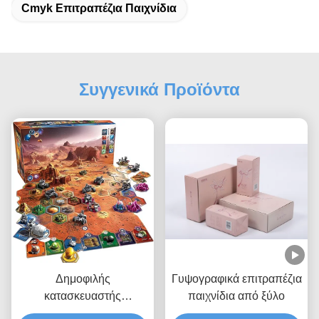
Cmyk Επιτραπέζια Παιχνίδια
Συγγενικά Προϊόντα
Δημοφιλής
Γυψογραφικά επιτραπέζια
κατασκευαστής
παιχνίδια από ξύλο
επιτραπέζιων παιχνιδιών