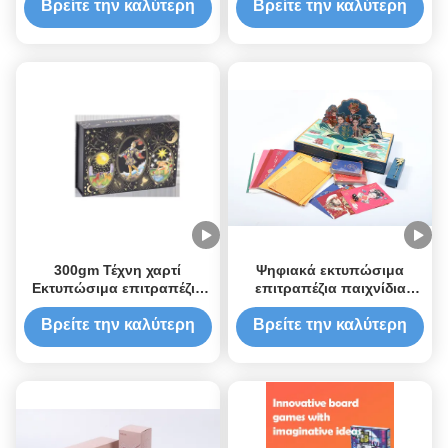
Προσαρμόσιμο
χωρίς εκτυπωτές
Βρείτε την καλύτερη
Βρείτε την καλύτερη
τιμή
τιμή
300gm Τέχνη χαρτί
Ψηφιακά εκτυπώσιμα
Εκτυπώσιμα επιτραπέζια
επιτραπέζια παιχνίδια
παιχνίδια με οδηγίες που
εμπειρία επόμενης γενιάς
περιλαμβάνονται
gaming
Βρείτε την καλύτερη
Βρείτε την καλύτερη
τιμή
τιμή