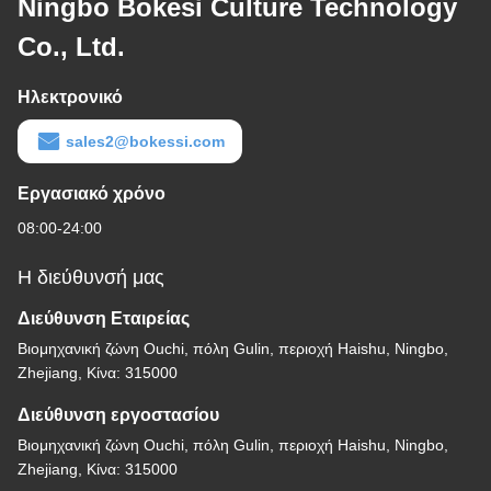
Ningbo Bokesi Culture Technology
Co., Ltd.
Ηλεκτρονικό
sales2@bokessi.com
Εργασιακό χρόνο
08:00-24:00
Η διεύθυνσή μας
Διεύθυνση Εταιρείας
Βιομηχανική ζώνη Ouchi, πόλη Gulin, περιοχή Haishu, Ningbo,
Zhejiang, Κίνα: 315000
Διεύθυνση εργοστασίου
Βιομηχανική ζώνη Ouchi, πόλη Gulin, περιοχή Haishu, Ningbo,
Zhejiang, Κίνα: 315000