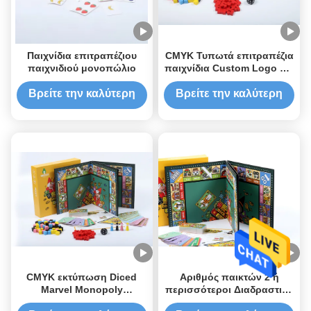
Παιχνίδια επιτραπέζιου
CMYK Τυπωτά επιτραπέζια
παιχνιδιού μονοπώλιο
παιχνίδια Custom Logo για
ψυχαγωγία
Βρείτε την καλύτερη
Βρείτε την καλύτερη
τιμή
τιμή
CMYK εκτύπωση Diced
Αριθμός παικτών 2 ή
Marvel Monopoly
περισσότεροι Διαδραστικά
επιτραπέζιο παιχνίδι
παιχνίδια επιφάνειας