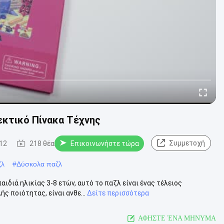
εκτικό Πίνακα Τέχνης
Συμμετοχή
12
218 θέα
Επικοινωνήστε τώρα
ζλ
#
Δύσκολα παζλ
ιδιά ηλικίας 3-8 ετών, αυτό το παζλ είναι ένας τέλειος
 ποιότητας, είναι ανθε...
Δείτε περισσότερα
ΑΦΗΣΤΕ ΈΝΑ ΜΗΝΥΜΑ