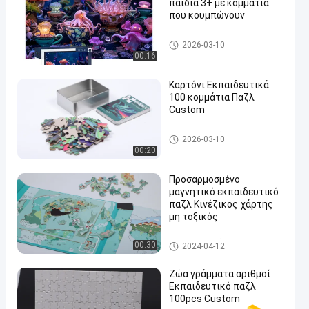
παιδιά 3+ με κομμάτια
που κουμπώνουν
Εκπαιδευτικός γρίφος τορνε
2026-03-10
υτικών πριονιών
00:16
Καρτόνι Εκπαιδευτικά
100 κομμάτια Παζλ
Custom
Εκπαιδευτικός γρίφος τορνε
2026-03-10
υτικών πριονιών
00:20
Προσαρμοσμένο
μαγνητικό εκπαιδευτικό
παζλ Κινέζικος χάρτης
μη τοξικός
Εκπαιδευτικός γρίφος τορνε
00:30
2024-04-12
υτικών πριονιών
Ζώα γράμματα αριθμοί
Εκπαιδευτικό παζλ
100pcs Custom