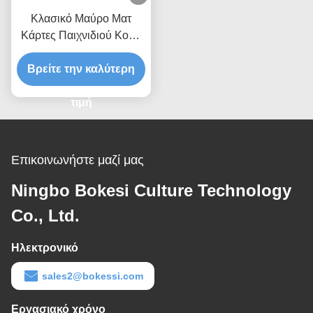
Κλασικό Μαύρο Ματ
Κάρτες Παιχνιδιού Κουτί
δώρο Προσαρμόσιμο
Ακανόνιστο Σχήμα Για
Βρείτε την καλύτερη
Αποθήκευση Και Δώρο
τιμή
Επικοινωνήστε μαζί μας
Ningbo Bokesi Culture Technology
Co., Ltd.
Ηλεκτρονικό
sales2@bokessi.com
Εργασιακό χρόνο