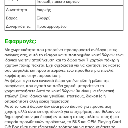
freecell, πακέτο καρτών
Δυνατότητα
Διαρκής
Βάρος
Ελαφρύ
Δυναμικότητα
Προσαρμοσμένο
Εφαρμογές:
Με χωρητικότητα που μπορεί να προσαρμοστεί ανάλογα με τις
ανάγκες σας, αυτό το ελαφρύ και τυποποιημένο κουτί δώρων είναι
ιδανικό για την αποθήκευση και το δώρο των 7 χαρτών πόκερ ή
χαρτών πόκερ πακέτα.Έχει σχεδιαστεί για να κρατήσει τις κάρτες
σας ασφαλείς και προστατευμένες ενώ προσθέτει μια πινελιά
κομψότητας στην παρουσίαση.
Αν ψάχνετε για ένα ευγενικό δώρο για ένα φίλο ή μέλος της
οικογένειας που αγαπά να παίζει χαρτιά, μπορείτε να το
χρησιμοποιήσετε.Αυτό το κουτί δώρων θα είναι μια εξαιρετική
επιλογή.Είναι ιδανικό για γενέθλια, επετείους, διακοπές ή
οποιαδήποτε άλλη ειδική περίσταση.
Αυτό το κουτί δώρων δεν είναι μόνο ιδανικό για προσωπική
χρήση, αλλά είναι επίσης ιδανικό για επιχειρήσεις που θέλουν να
δημιουργήσουν μια διαρκή εντύπωση στους πελάτες τους.ή μια
εταιρεία προωθητικών προϊόντων, το BKS και OEM Playing Card
Gift Box είναι ένας εξαιρετικός τρόπος για να παρουσιάσετε το