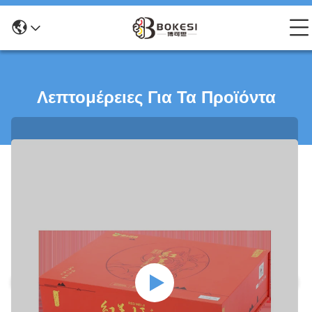
Λεπτομέρειες Για Τα Προϊόντα