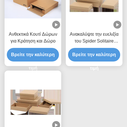
Ανθεκτικά Κουτί Δώρων
Ανακαλύψτε την ευελιξία
για Κράτηση και Δώρο
του Spider Solitaire
Παιχνίδι Κάρτες Κουτί
Βρείτε την καλύτερη
δώρο για τις επιχειρήσεις
Βρείτε την καλύτερη
τιμή
τιμή