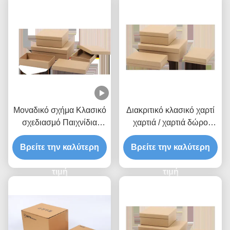
Μοναδικό σχήμα Κλασικό
Διακριτικό κλασικό χαρτί
σχεδιασμό Παιχνίδια
χαρτιά / χαρτιά δώρο
Κάρτες Κουτί δώρο με
κουτί
Custom Embossed Logo
Βρείτε την καλύτερη
Βρείτε την καλύτερη
τιμή
τιμή