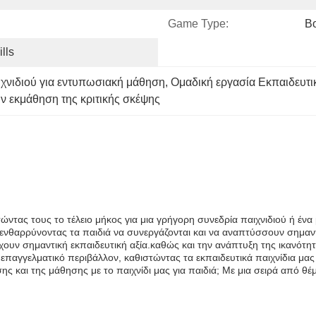
Game Type:
B
lls
ιχνιδιού για εντυπωσιακή μάθηση
, 
Ομαδική εργασία Εκπαιδευτικ
ην εκμάθηση της κριτικής σκέψης
ντας τους το τέλειο μήκος για μια γρήγορη συνεδρία παιχνιδιού ή ένα μ
 ενθαρρύνοντας τα παιδιά να συνεργάζονται και να αναπτύσσουν σημαντ
έχουν σημαντική εκπαιδευτική αξία.καθώς και την ανάπτυξη της ικανότητ
 επαγγελματικό περιβάλλον, καθιστώντας τα εκπαιδευτικά παιχνίδια μας
ς και της μάθησης με το παιχνίδι μας για παιδιά; Με μια σειρά από θέματ