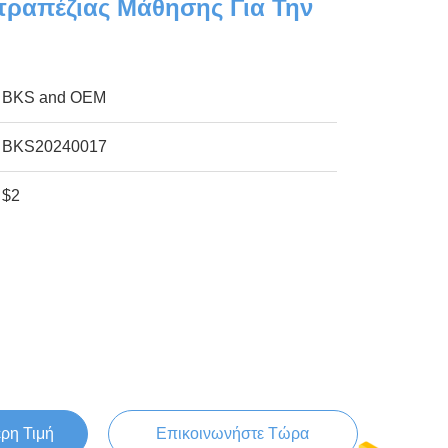
ιτραπέζιας Μάθησης Για Την
η
BKS and OEM
BKS20240017
$2
ερη Τιμή
Επικοινωνήστε Τώρα