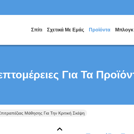
Σπίτι
Σχετικά Με Εμάς
Προϊόντα
Μπλογκ
επτομέρειες Για Τα Προϊόν
 Επιτραπέζιας Μάθησης Για Την Κριτική Σκέψη