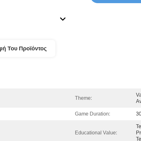
φή Του Προϊόντος
Va
Theme:
Av
Game Duration:
30
Te
Educational Value:
Pr
T