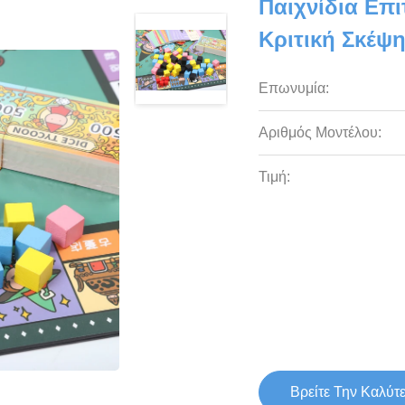
Παιχνίδια Επ
Κριτική Σκέψ
Επωνυμία:
Αριθμός Μοντέλου:
Τιμή:
Βρείτε Την Καλύτ