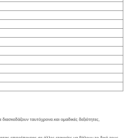
να διασκεδάζουν ταυτόχρονα.και ομαδικές δεξιότητες,
ητας.επιτρέποντας σε άλλες εταιρείες να βάλουν το δικό τους