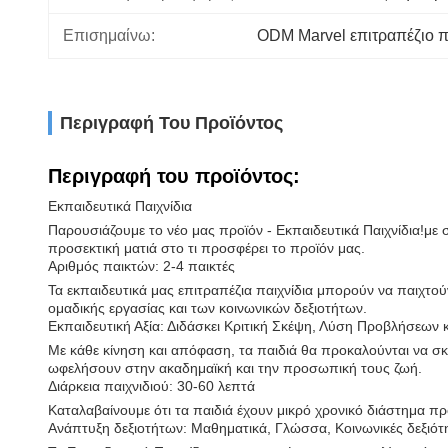
Επισημαίνω:
ODM Marvel επιτραπέζιο π
Περιγραφή Του Προϊόντος
Περιγραφή του προϊόντος:
Εκπαιδευτικά Παιχνίδια
Παρουσιάζουμε το νέο μας προϊόν - Εκπαιδευτικά Παιχνίδια!με 
προσεκτική ματιά στο τι προσφέρει το προϊόν μας.
Αριθμός παικτών: 2-4 παικτές
Τα εκπαιδευτικά μας επιτραπέζια παιχνίδια μπορούν να παιχτού
ομαδικής εργασίας και των κοινωνικών δεξιοτήτων.
Εκπαιδευτική Αξία: Διδάσκει Κριτική Σκέψη, Λύση Προβλήσεων 
Με κάθε κίνηση και απόφαση, τα παιδιά θα προκαλούνται να σκέ
ωφελήσουν στην ακαδημαϊκή και την προσωπική τους ζωή.
Διάρκεια παιχνιδιού: 30-60 λεπτά
Καταλαβαίνουμε ότι τα παιδιά έχουν μικρό χρονικό διάστημα προσ
Ανάπτυξη δεξιοτήτων: Μαθηματικά, Γλώσσα, Κοινωνικές δεξιότ