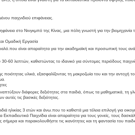
ένου παιχνιδιού επιφάνειας.
ρηφάνεια στο Νινγκμπό της Κίνας, μια πόλη γνωστή για την βιομηχανία 
και Ομαδική Εργασία
μυαλό.που είναι απαραίτητα για την ακαδημαϊκή και προσωπική τους αν
ού 30-60 λεπτών, καθιστώντας το ιδανικό για σύντομες περιόδους παιχνι
ής ποιότητας υλικά, εξασφαλίζοντας τη μακροζωία του και την αντοχή τ
μα.
ητες
 αναπτύξουν διάφορες δεξιότητες στα παιδιά, όπως τα μαθηματικά, τη γλ
ν αυτές τις βασικές δεξιότητες.
διά ηλικίας 3 ετών και άνω.που το καθιστά μια τέλεια επιλογή για οικογ
τα Εκπαιδευτικά Παιχνίδια είναι απαραίτητα για τους γονείς, τους δασκ
ας σήμερα και παρακολουθήστε τις ικανότητες και τη φαντασία του παι