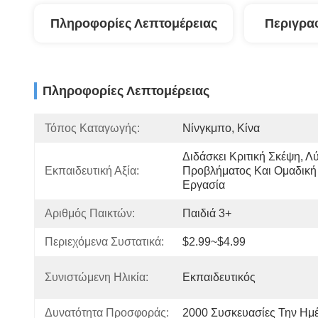
Πληροφορίες Λεπτομέρειας
Περιγρα
Πληροφορίες Λεπτομέρειας
Τόπος Καταγωγής:
Νίνγκμπο, Κίνα
Διδάσκει Κριτική Σκέψη, Λύ
Εκπαιδευτική Αξία:
Προβλήματος Και Ομαδική 
Εργασία
Αριθμός Παικτών:
Παιδιά 3+
Περιεχόμενα Συστατικά:
$2.99~$4.99
Συνιστώμενη Ηλικία:
Εκπαιδευτικός
Δυνατότητα Προσφοράς:
2000 Συσκευασίες Την Ημ