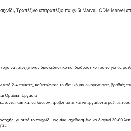
αιχνίδι
, 
Τραπέζινο επιτραπέζιο παιχνίδι Marvel
, 
ODM Marvel επι
στόχο να παρέχει έναν διασκεδαστικό και διαδραστικό τρόπο για να μάθ
ν από 2-4 παίκτες, καθιστώντας το ιδανικό για οικογενειακές βραδιές 
και Ομαδική Εργασία
φτονται κριτικά, να λύνουν προβλήματα,και να εργάζονται μαζί με τους
οχής, γι' αυτό το παιχνίδι μας είναι σχεδιασμένο να διαρκεί 30-60 λεπ
ητες