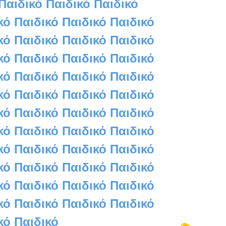
Παιδικό Παιδικό Παιδικό
κό Παιδικό Παιδικό Παιδικό
κό Παιδικό Παιδικό Παιδικό
κό Παιδικό Παιδικό Παιδικό
κό Παιδικό Παιδικό Παιδικό
κό Παιδικό Παιδικό Παιδικό
κό Παιδικό Παιδικό Παιδικό
κό Παιδικό Παιδικό Παιδικό
κό Παιδικό Παιδικό Παιδικό
κό Παιδικό Παιδικό Παιδικό
κό Παιδικό Παιδικό Παιδικό
κό Παιδικό Παιδικό Παιδικό
κό Παιδικό