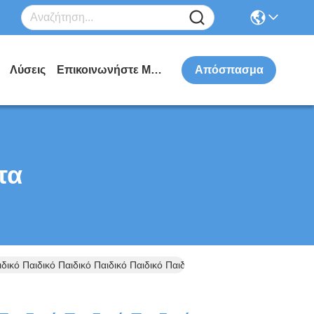
Λύσεις
Επικοινωνήστε Μαζί Μας
Απόσπασμα
τα
ικό Παιδικό Παιδικό Παιδικό Παιδικό Παιδικό Παιδικό Παιδικό Παιδικό Πα