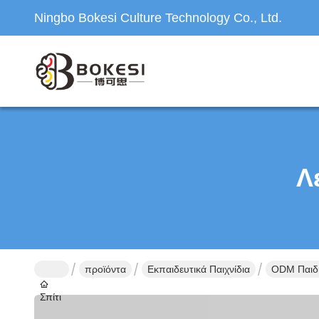
Ningbo Bokesi Culture Technology Co., Ltd.
Λ
προϊόντα
Εκπαιδευτικά Παιχνίδια
ODM Παιδικ
Σπίτι