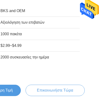
BKS and OEM
Αξιολόγηση των επιβατών
1000 πακέτα
$2.99~$4.99
2000 συσκευασίες την ημέρα
ερη Τιμή
Επικοινωνήστε Τώρα