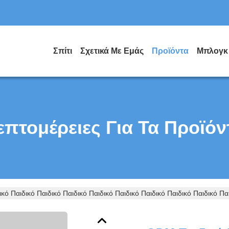
Σπίτι
Σχετικά Με Εμάς
Προϊόντα
Μπλογκ
επτομέρειες Για Τα Προϊόν
ό Παιδικό Παιδικό Παιδικό Παιδικό Παιδικό Παιδικό Παιδικό Παιδικό Παιδ