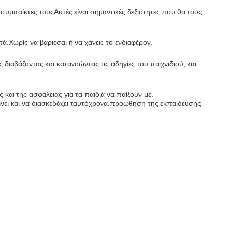
 συμπαίκτες τουςΑυτές είναι σημαντικές δεξιότητες που θα τους
τά.Χωρίς να βαριέσαι ή να χάνεις το ενδιαφέρον.
 διαβάζοντας και κατανοώντας τις οδηγίες του παιχνιδιού, και
ς και της ασφάλειας για τα παιδιά να παίξουν με.
ίνει και να διασκεδάζει ταυτόχρονα.προώθηση της εκπαίδευσης