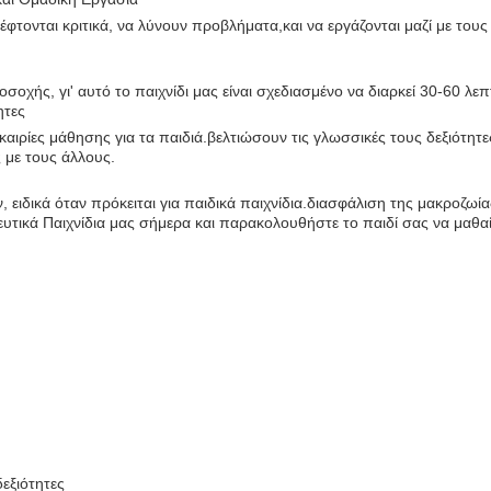
φτονται κριτικά, να λύνουν προβλήματα,και να εργάζονται μαζί με τους
οχής, γι' αυτό το παιχνίδι μας είναι σχεδιασμένο να διαρκεί 30-60 λεπ
ητες
αιρίες μάθησης για τα παιδιά.βελτιώσουν τις γλωσσικές τους δεξιότητες
 με τους άλλους.
, ειδικά όταν πρόκειται για παιδικά παιχνίδια.διασφάλιση της μακροζωία
υτικά Παιχνίδια μας σήμερα και παρακολουθήστε το παιδί σας να μαθα
εξιότητες