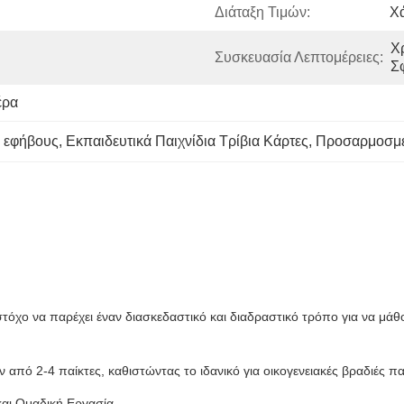
Διάταξη Τιμών:
Χά
Χ
Συσκευασία Λεπτομέρειες:
Σ
έρα
α εφήβους
, 
Εκπαιδευτικά Παιχνίδια Τρίβια Κάρτες
, 
Προσαρμοσμέ
στόχο να παρέχει έναν διασκεδαστικό και διαδραστικό τρόπο για να μάθ
ν από 2-4 παίκτες, καθιστώντας το ιδανικό για οικογενειακές βραδιές 
και Ομαδική Εργασία