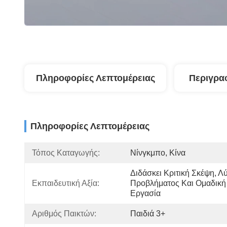
Πληροφορίες Λεπτομέρειας
Περιγρα
Πληροφορίες Λεπτομέρειας
Τόπος Καταγωγής:
Νίνγκμπο, Κίνα
Διδάσκει Κριτική Σκέψη, Λύ
Εκπαιδευτική Αξία:
Προβλήματος Και Ομαδική 
Εργασία
Αριθμός Παικτών:
Παιδιά 3+