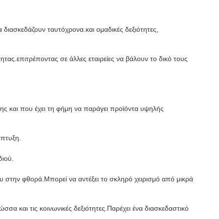
να διασκεδάζουν ταυτόχρονα.και ομαδικές δεξιότητες,
ητας.επιτρέποντας σε άλλες εταιρείες να βάλουν το δικό τους
της και που έχει τη φήμη να παράγει προϊόντα υψηλής
άπτυξη.
διού.
ου στην φθορά.Μπορεί να αντέξει το σκληρό χειρισμό από μικρά
ώσσα και τις κοινωνικές δεξιότητες.Παρέχει ένα διασκεδαστικό