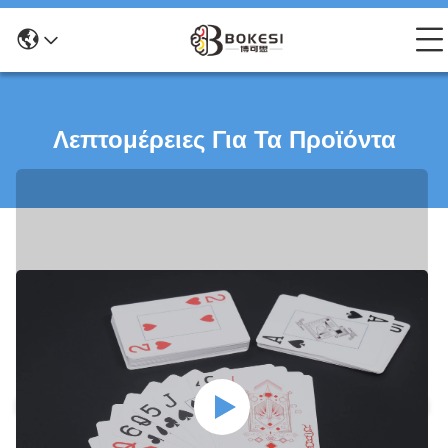
Λεπτομέρειες Για Τα Προϊόντα