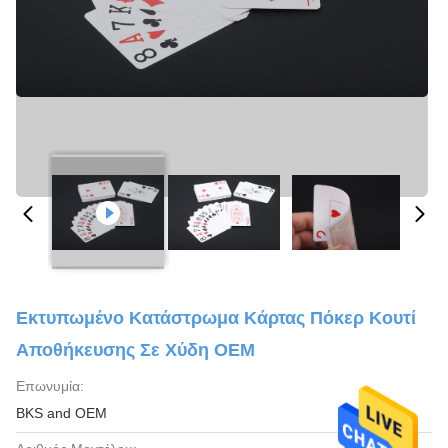
Εκτυπωμένο Κατάστρωμα Κάρτας Πόκερ Κουτί
Αποθήκευσης Σε Χύδη OEM
Επωνυμία:
BKS and OEM