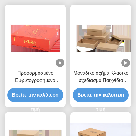
Προσαρμοσμένο
Μοναδικό σχήμα Κλασικό
Εμφυτογραφημένο
σχεδιασμό Παιχνίδια
Λογότυπο Ακανόνιστο
Κάρτες Κουτί δώρο με
Σχήμα Χάρτης Παιχνιδιού
Βρείτε την καλύτερη
Custom Embossed Logo
Βρείτε την καλύτερη
Κάρτας Κουτί Δώρο
τιμή
τιμή