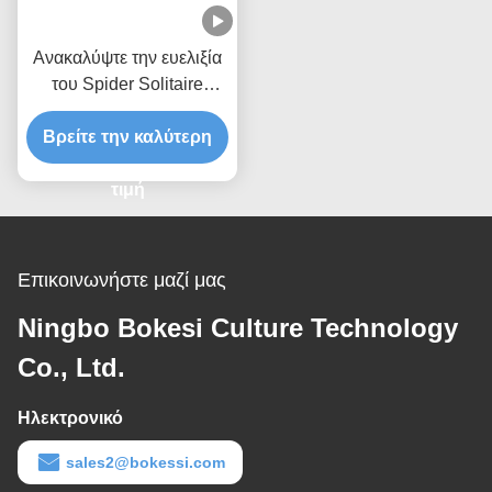
Ανακαλύψτε την ευελιξία
του Spider Solitaire
Παιχνίδι Κάρτες Κουτί
δώρο για τις επιχειρήσεις
Βρείτε την καλύτερη
τιμή
Επικοινωνήστε μαζί μας
Ningbo Bokesi Culture Technology
Co., Ltd.
Ηλεκτρονικό
sales2@bokessi.com