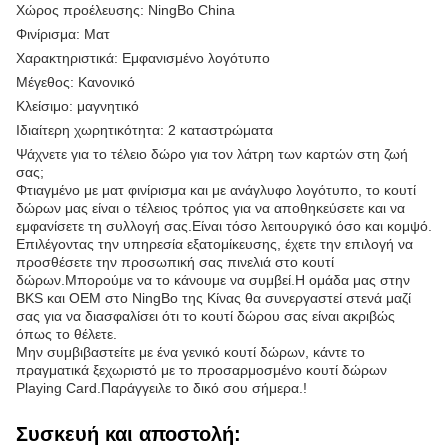
Χώρος προέλευσης: NingBo China
Φινίρισμα: Ματ
Χαρακτηριστικά: Εμφανισμένο λογότυπο
Μέγεθος: Κανονικό
Κλείσιμο: μαγνητικό
Ιδιαίτερη χωρητικότητα: 2 καταστρώματα
Ψάχνετε για το τέλειο δώρο για τον λάτρη των καρτών στη ζωή
σας;
Φτιαγμένο με ματ φινίρισμα και με ανάγλυφο λογότυπο, το κουτί
δώρων μας είναι ο τέλειος τρόπος για να αποθηκεύσετε και να
εμφανίσετε τη συλλογή σας.Είναι τόσο λειτουργικό όσο και κομψό.
Επιλέγοντας την υπηρεσία εξατομίκευσης, έχετε την επιλογή να
προσθέσετε την προσωπική σας πινελιά στο κουτί
δώρων.Μπορούμε να το κάνουμε να συμβεί.Η ομάδα μας στην
BKS και OEM στο NingBo της Κίνας θα συνεργαστεί στενά μαζί
σας για να διασφαλίσει ότι το κουτί δώρου σας είναι ακριβώς
όπως το θέλετε.
Μην συμβιβαστείτε με ένα γενικό κουτί δώρων, κάντε το
πραγματικά ξεχωριστό με το προσαρμοσμένο κουτί δώρων
Playing Card.Παράγγειλε το δικό σου σήμερα.!
Συσκευή και αποστολή: