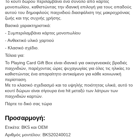
Το κουτί δώρου περιλαμβάνει ένα σύνολο από κάρτες
μονοπωλίου, καθιστώντας την ιδανική επιλογή για τους οπαδούς
αυτού του δημοφιλούς παιχνιδιού.διασφάλιση της μακροχρόνιας
ζωής και της συχνής χρήσης.
Βασικά χαρακτηριστικά:
- Συμπεριλαμβάνει κάρτες μονοπωλίου
- Ανθεκτικό υλικό χαρτιού
- Κλασικό σχέδιο.
Τέλεια για:
Το Playing Card Gift Box είναι ιδανικό για οικογενειακές βραδιές
παιχνιδιών, παρέχοντας ώρες ψυχαγωγίας για όλες τις ηλικίες.το
καθιστώντας ένα απαραίτητο αντικείμενο για κάθε κοινωνική
περίσταση.
Με το κλασικό σχεδιασμό και τα υψηλής ποιότητας υλικά, αυτό το
κουτί δώρων είναι σίγουρα ένα hit μεταξύ των λάτρων των
παιχνιδιών καρτών.
Πάρτε το δικό σας τώρα
Προσαρμογή:
Ετικέτα: BKS και OEM
Αριθμός μοντέλου: BKS20240012