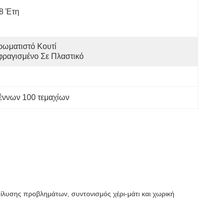
8 Έτη
ρωματιστό Κουτί 
φραγισμένο Σε Πλαστικό
έννων 100 τεμαχίων
επίλυσης προβλημάτων, συντονισμός χέρι-μάτι και χωρική