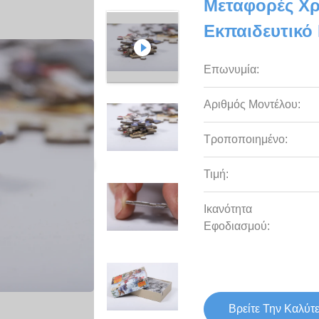
Μεταφορές Χρ
Εκπαιδευτικό
Επωνυμία:
Αριθμός Μοντέλου:
Τροποποιημένο:
Τιμή:
Ικανότητα
Εφοδιασμού:
Βρείτε Την Καλύτ