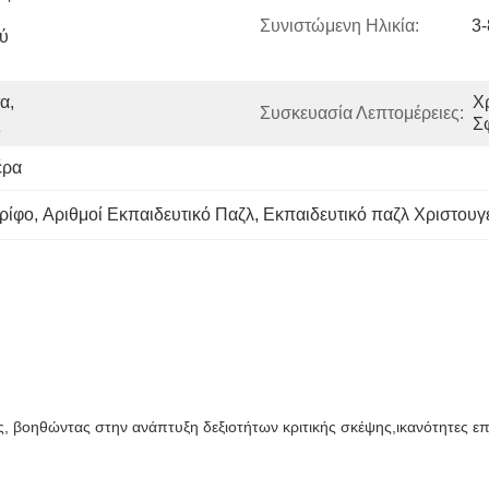
Συνιστώμενη Ηλικία:
3-
ύ 
, 
Χ
Συσκευασία Λεπτομέρειες:
ς
Σ
έρα
ρίφο
, 
Αριθμοί Εκπαιδευτικό Παζλ
, 
Εκπαιδευτικό παζλ Χριστουγ
λικες, βοηθώντας στην ανάπτυξη δεξιοτήτων κριτικής σκέψης,ικανότητες 