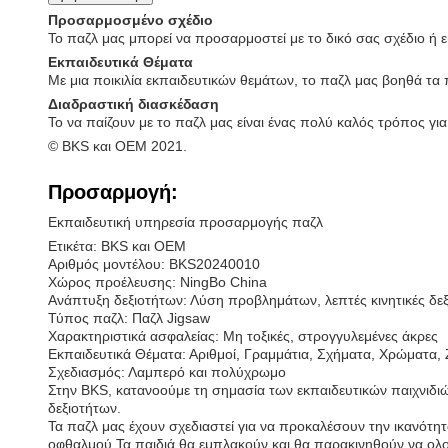
Προσαρμοσμένο σχέδιο
Το παζλ μας μπορεί να προσαρμοστεί με το δικό σας σχέδιο ή ε
Εκπαιδευτικά Θέματα
Με μια ποικιλία εκπαιδευτικών θεμάτων, το παζλ μας βοηθά τα π
Διαδραστική διασκέδαση
Το να παίζουν με το παζλ μας είναι ένας πολύ καλός τρόπος για
© BKS και OEM 2021.
Προσαρμογή:
Εκπαιδευτική υπηρεσία προσαρμογής παζλ
Ετικέτα: BKS και OEM
Αριθμός μοντέλου: BKS20240010
Χώρος προέλευσης: NingBo China
Ανάπτυξη δεξιοτήτων: Λύση προβλημάτων, λεπτές κινητικές δεξ
Τύπος παζλ: Παζλ Jigsaw
Χαρακτηριστικά ασφαλείας: Μη τοξικές, στρογγυλεμένες άκρες
Εκπαιδευτικά Θέματα: Αριθμοί, Γραμμάτια, Σχήματα, Χρώματα
Σχεδιασμός: Λαμπερό και πολύχρωμο
Στην BKS, κατανοούμε τη σημασία των εκπαιδευτικών παιχνιδιώ
δεξιοτήτων.
Τα παζλ μας έχουν σχεδιαστεί για να προκαλέσουν την ικανότητ
οφθαλμού.Τα παιδιά θα εμπλακούν και θα παρακινηθούν να ολ