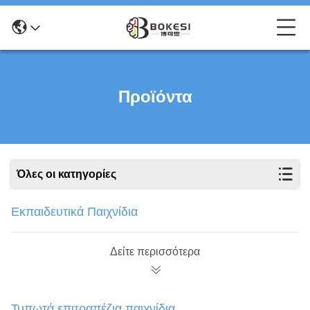
Προϊόντα
Όλες οι κατηγορίες
Εκπαιδευτικά Παιχνίδια
Δείτε περισσότερα
Τυπωτά επιτραπέζια παιχνίδια