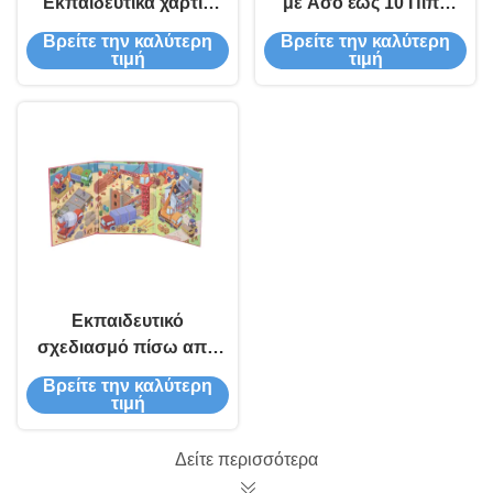
Εκπαιδευτικά χαρτιά
με Άσο έως 10 Πίπς
για μάθηση και
και μοτίβα πίσω
Βρείτε την καλύτερη
Βρείτε την καλύτερη
παιχνίδια
τιμή
τιμή
Εκπαιδευτικό
σχεδιασμό πίσω από
το πρότυπο Παιχνίδια
Βρείτε την καλύτερη
για παιδιά και
τιμή
ενήλικες
Δείτε περισσότερα