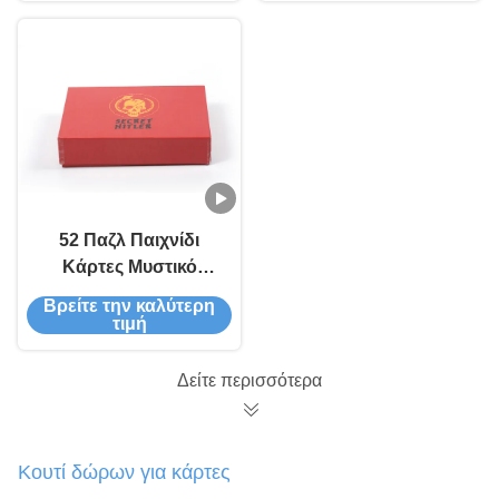
52 Παζλ Παιχνίδι
Κάρτες Μυστικό
Χίτλερ Για 9 Χρονών
Βρείτε την καλύτερη
τιμή
Δείτε περισσότερα
Κουτί δώρων για κάρτες