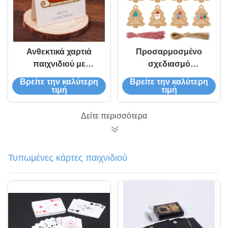
Ανθεκτικά χαρτιά
Προσαρμοσμένο
παιχνιδιού με
σχεδιασμό
μοναδικά σχέδια
Αδιάβροχες κάρτες
Βρείτε την καλύτερη
Βρείτε την καλύτερη
προσώπου Τζακ
παιχνιδιού για
τιμή
τιμή
Βασίλισσα Βασιλιά
βελτιωμένο παιχνίδι
Δείτε περισσότερα
Τυπωμένες κάρτες παιχνιδιού