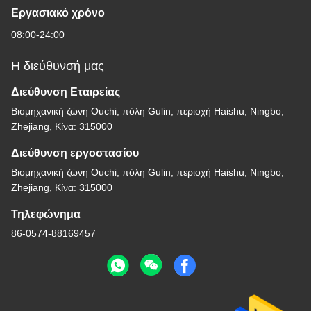
Εργασιακό χρόνο
08:00-24:00
Η διεύθυνσή μας
Διεύθυνση Εταιρείας
Βιομηχανική ζώνη Ouchi, πόλη Gulin, περιοχή Haishu, Ningbo,
Zhejiang, Κίνα: 315000
Διεύθυνση εργοστασίου
Βιομηχανική ζώνη Ouchi, πόλη Gulin, περιοχή Haishu, Ningbo,
Zhejiang, Κίνα: 315000
Τηλεφώνημα
86-0574-88169457