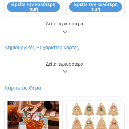
παιχνιδιών για την
μονοπωλίου
Βρείτε την καλύτερη
Βρείτε την καλύτερη
οργάνωση
τιμή
τιμή
αποθήκευσης
Δείτε περισσότερα
Δημιουργικές Ευχάριστες κάρτες
Δείτε περισσότερα
Κάρτες με Θέμα