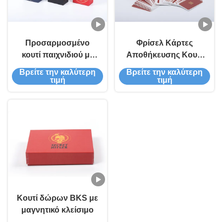
Προσαρμοσμένο
Φρίσελ Κάρτες
κουτί παιχνιδιού με
Αποθήκευσης Κουτί
κάρτες για το Spider
Κουτί Κάρτες
Βρείτε την καλύτερη
Βρείτε την καλύτερη
Solitaire
Τετράγωνη
τιμή
τιμή
Κουτί δώρων BKS με
μαγνητικό κλείσιμο