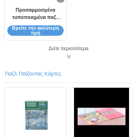
Προσαρμοσμένα
τυποποιημένα παζλ
με πλήρη έγχρωμη
Βρείτε την καλύτερη
εκτύπωση για όλες
τιμή
τις ηλικίες
Δείτε περισσότερα
Παζλ Παίζοντας Κάρτες