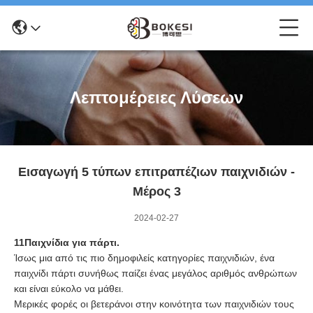
Λεπτομέρειες Λύσεων
Εισαγωγή 5 τύπων επιτραπέζιων παιχνιδιών -
Μέρος 3
2024-02-27
11Παιχνίδια για πάρτι.
Ίσως μια από τις πιο δημοφιλείς κατηγορίες παιχνιδιών, ένα
παιχνίδι πάρτι συνήθως παίζει ένας μεγάλος αριθμός ανθρώπων
και είναι εύκολο να μάθει.
Μερικές φορές οι βετεράνοι στην κοινότητα των παιχνιδιών τους