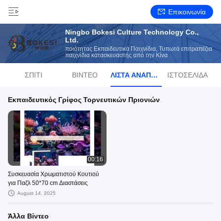
Επικοινωνία
Ningbo Bokesi Culture Technology Co.,
Ltd.
ποιότητας Εκπαιδευτικά Παιχνίδια, Τυπωτά επιτραπέζια
παιχνίδια κατασκευαστής από την Κίνα
ΣΠΊΤΙ
ΒΊΝΤΕΟ
ΛΊΣΤΑ ΑΝΑΠΑΡΑΓΩΓΉΣ
ΙΣΤΟΣΕΛΊΔΑ
Εκπαιδευτικός Γρίφος Τορνευτικών Πριονιών
00:16
Συσκευασία Χρωματιστού Κουτιού
για Παζλ 50*70 cm Διαστάσεις
August 14, 2025
Άλλα Βίντεο